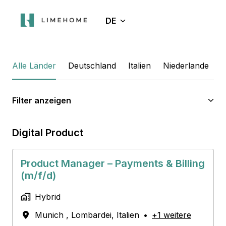
Zum
Inhalt
DE
Startseite
springen
Alle Länder
Deutschland
Italien
Niederlande
S
Filter anzeigen
Digital Product
Product Manager – Payments & Billing
(m/f/d)
Hybrid
Munich
,
Lombardei
,
Italien
•
+1 weitere